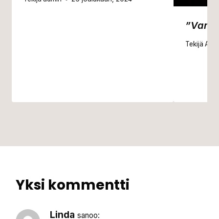
”Varau
Tekijä
Anni
Yksi kommentti
Linda
sanoo: