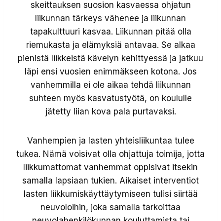
skeittauksen suosion kasvaessa ohjatun
liikunnan tärkeys vähenee ja liikunnan
tapakulttuuri kasvaa. Liikunnan pitää olla
riemukasta ja elämyksiä antavaa. Se alkaa
pienistä liikkeistä kävelyn kehittyessä ja jatkuu
läpi ensi vuosien enimmäkseen kotona. Jos
vanhemmilla ei ole aikaa tehdä liikunnan
suhteen myös kasvatustyötä, on koululle
jätetty liian kova pala purtavaksi.
Vanhempien ja lasten yhteisliikuntaa tulee
tukea. Nämä voisivat olla ohjattuja toimija, jotta
liikkumattomat vanhemmat oppisivat itsekin
samalla lapsiaan tukien. Aikaiset interventiot
lasten liikkumiskäyttäytymiseen tulisi siirtää
neuvoloihin, joka samalla tarkoittaa
neuvolahenkilökunnan kouluttamista tai