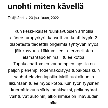
unohti miten kävellä
Tekijä
Anni
20 joulukuun, 2022
Kun keski-ikäiset ruuhkavuosien armoilla
eläneet urapyrkyrit kaasuttivat kohti tyypin 2.
diabetesta tiedettiin ongelmia syntyvän myös
jälkikasvuun. Liikkumisen ja terveellisten
elämäntapojen malli tulee kotoa.
Tupakoimattomien vanhempien lapsilla on
paljon pienempi todennäköisyys tupakoida kuin
sauhuttelevien lapsilla. Malli ruokailuun ja
liikuntaan tulee myös kotoa. Kun työn fyysinen
kuormittavuus siirtyi henkiseksi, polkupyörät
vaihtuivat autoihin, alkoi ihmiselon lihavuuden
aika.