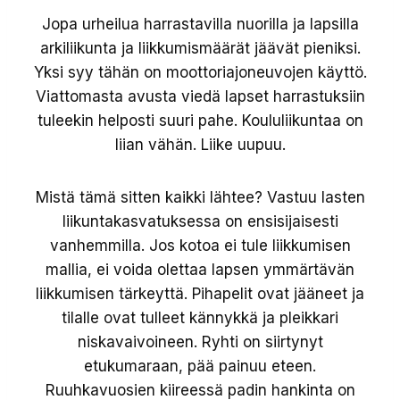
Jopa urheilua harrastavilla nuorilla ja lapsilla
arkiliikunta ja liikkumismäärät jäävät pieniksi.
Yksi syy tähän on moottoriajoneuvojen käyttö.
Viattomasta avusta viedä lapset harrastuksiin
tuleekin helposti suuri pahe. Koululiikuntaa on
liian vähän. Liike uupuu.
Mistä tämä sitten kaikki lähtee? Vastuu lasten
liikuntakasvatuksessa on ensisijaisesti
vanhemmilla. Jos kotoa ei tule liikkumisen
mallia, ei voida olettaa lapsen ymmärtävän
liikkumisen tärkeyttä. Pihapelit ovat jääneet ja
tilalle ovat tulleet kännykkä ja pleikkari
niskavaivoineen. Ryhti on siirtynyt
etukumaraan, pää painuu eteen.
Ruuhkavuosien kiireessä padin hankinta on