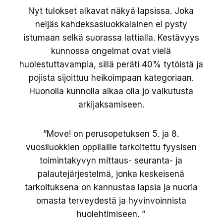
Nyt tulokset alkavat näkyä lapsissa. Joka
neljäs kahdeksasluokkalainen ei pysty
istumaan selkä suorassa lattialla. Kestävyys
kunnossa ongelmat ovat vielä
huolestuttavampia, sillä peräti 40% tytöistä ja
pojista sijoittuu heikoimpaan kategoriaan.
Huonolla kunnolla alkaa olla jo vaikutusta
arkijaksamiseen.
”Move! on perusopetuksen 5. ja 8.
vuosiluokkien oppilaille tarkoitettu fyysisen
toimintakyvyn mittaus- seuranta- ja
palautejärjestelmä, jonka keskeisenä
tarkoituksena on kannustaa lapsia ja nuoria
omasta terveydestä ja hyvinvoinnista
huolehtimiseen. ”