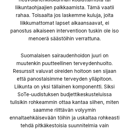
liikuntaohjaajien palkkaamista. Tämä vaatii
rahaa. Toisaalta jos laskemme kuluja, joita
liikkumattomat lapset aikaansaavat, ei
panostus aikaiseen interventioon tuskin ole iso
menoerä säästöihin verrattuna.
Suomalaisen sairaudenhoidon juuri on
muutenkin puutteellinen terveydenhuolto.
Resurssit valuvat oireiden hoitoon sen sijaan
että panostaisimme terveyden ylläpitoon.
Liikunta on yksi tällainen komponentti. Siksi
SoTe-uudistuksen budjettikeskusteluissa
tulisikin rohkeammin ottaa kantaa siihen, miten
saamme riittävän volyymin
ennaltaehkäisevään töihin ja uskaltaa rohkeasti
tehdä pitkäkestoisia suunnitelmia vain