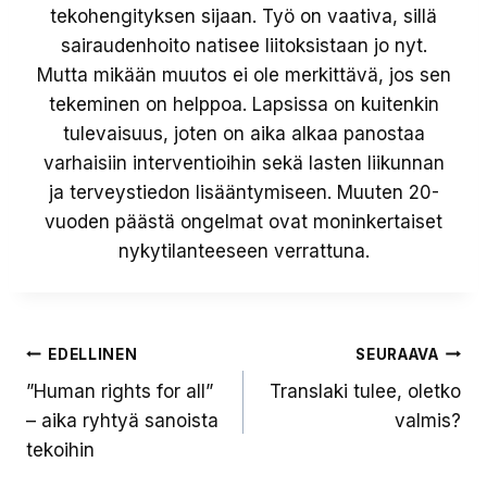
tekohengityksen sijaan. Työ on vaativa, sillä
sairaudenhoito natisee liitoksistaan jo nyt.
Mutta mikään muutos ei ole merkittävä, jos sen
tekeminen on helppoa. Lapsissa on kuitenkin
tulevaisuus, joten on aika alkaa panostaa
varhaisiin interventioihin sekä lasten liikunnan
ja terveystiedon lisääntymiseen. Muuten 20-
vuoden päästä ongelmat ovat moninkertaiset
nykytilanteeseen verrattuna.
Artikkelien
EDELLINEN
SEURAAVA
”Human rights for all”
Translaki tulee, oletko
selaus
– aika ryhtyä sanoista
valmis?
tekoihin