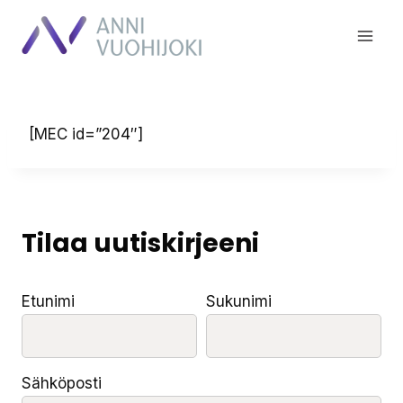
Siirry
sisältöön
[MEC id=”204″]
Tilaa uutiskirjeeni
Etunimi
Sukunimi
Sähköposti