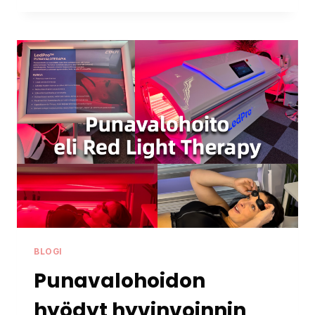
BY
SCIENCE
2025
BLOGI
Punavalohoidon
hyödyt hyvinvoinnin