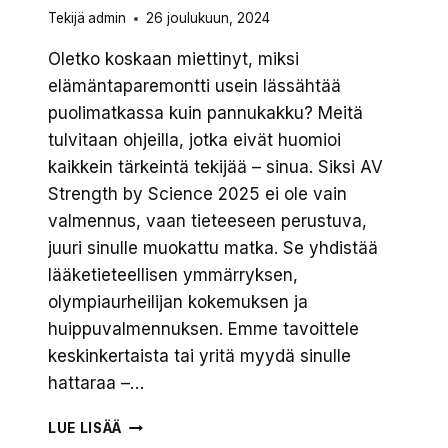
Tekijä
admin
26 joulukuun, 2024
Oletko koskaan miettinyt, miksi
elämäntaparemontti usein lässähtää
puolimatkassa kuin pannukakku? Meitä
tulvitaan ohjeilla, jotka eivät huomioi
kaikkein tärkeintä tekijää – sinua. Siksi AV
Strength by Science 2025 ei ole vain
valmennus, vaan tieteeseen perustuva,
juuri sinulle muokattu matka. Se yhdistää
lääketieteellisen ymmärryksen,
olympiaurheilijan kokemuksen ja
huippuvalmennuksen. Emme tavoittele
keskinkertaista tai yritä myydä sinulle
hattaraa –…
AV
LUE LISÄÄ
STRENGTH