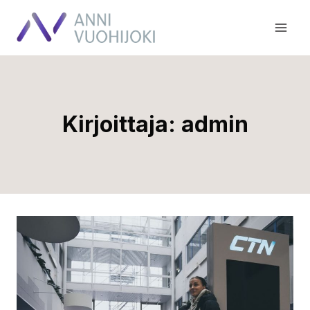
Siirry
sisältöön
Kirjoittaja: admin