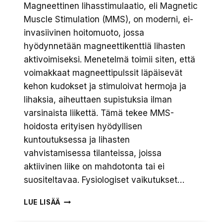
Magneettinen lihasstimulaatio, eli Magnetic
Muscle Stimulation (MMS), on moderni, ei-
invasiivinen hoitomuoto, jossa
hyödynnetään magneettikenttiä lihasten
aktivoimiseksi. Menetelmä toimii siten, että
voimakkaat magneettipulssit läpäisevät
kehon kudokset ja stimuloivat hermoja ja
lihaksia, aiheuttaen supistuksia ilman
varsinaista liikettä. Tämä tekee MMS-
hoidosta erityisen hyödyllisen
kuntoutuksessa ja lihasten
vahvistamisessa tilanteissa, joissa
aktiivinen liike on mahdotonta tai ei
suositeltavaa. Fysiologiset vaikutukset…
LIHASTERVEYDEN
LUE LISÄÄ
OPTIMOINTI
MAGNEETTISEN