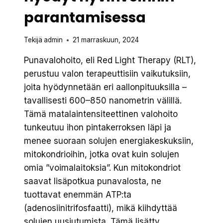
parantamisessa
Tekijä
admin
21 marraskuun, 2024
Punavalohoito, eli Red Light Therapy (RLT),
perustuu valon terapeuttisiin vaikutuksiin,
joita hyödynnetään eri aallonpituuksilla –
tavallisesti 600–850 nanometrin välillä.
Tämä matalaintensiteettinen valohoito
tunkeutuu ihon pintakerroksen läpi ja
menee suoraan solujen energiakeskuksiin,
mitokondrioihin, jotka ovat kuin solujen
omia ”voimalaitoksia”. Kun mitokondriot
saavat lisäpotkua punavalosta, ne
tuottavat enemmän ATP:ta
(adenosiinitrifosfaatti), mikä kiihdyttää
solujen uusiutumista. Tämä lisätty