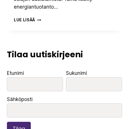
energiantuotanto…
PUNAVALOHOIDON
LUE LISÄÄ
HYÖDYT
HYVINVOINNIN
PARANTAMISESSA
Tilaa uutiskirjeeni
Etunimi
Sukunimi
Sähköposti
Tilaa