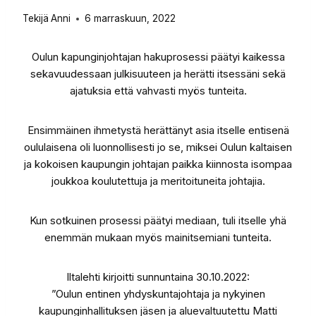
Tekijä
Anni
6 marraskuun, 2022
Oulun kapunginjohtajan hakuprosessi päätyi kaikessa
sekavuudessaan julkisuuteen ja herätti itsessäni sekä
ajatuksia että vahvasti myös tunteita.
Ensimmäinen ihmetystä herättänyt asia itselle entisenä
oululaisena oli luonnollisesti jo se, miksei Oulun kaltaisen
ja kokoisen kaupungin johtajan paikka kiinnosta isompaa
joukkoa koulutettuja ja meritoituneita johtajia.
Kun sotkuinen prosessi päätyi mediaan, tuli itselle yhä
enemmän mukaan myös mainitsemiani tunteita.
Iltalehti kirjoitti sunnuntaina 30.10.2022:
”Oulun entinen yhdyskuntajohtaja ja nykyinen
kaupunginhallituksen jäsen ja aluevaltuutettu Matti