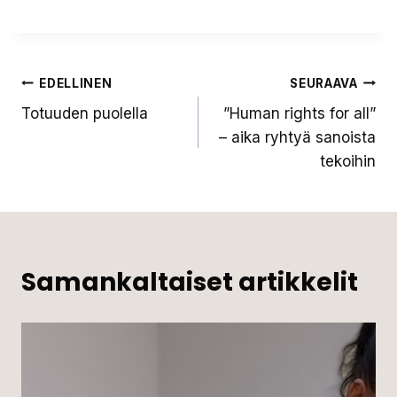
Artikkelien
EDELLINEN
SEURAAVA
Totuuden puolella
”Human rights for all”
selaus
– aika ryhtyä sanoista
tekoihin
Samankaltaiset artikkelit