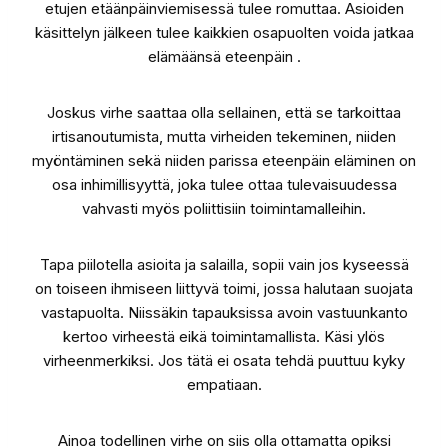
etujen etäänpäinviemisessä tulee romuttaa. Asioiden
käsittelyn jälkeen tulee kaikkien osapuolten voida jatkaa
elämäänsä eteenpäin .
Joskus virhe saattaa olla sellainen, että se tarkoittaa
irtisanoutumista, mutta virheiden tekeminen, niiden
myöntäminen sekä niiden parissa eteenpäin eläminen on
osa inhimillisyyttä, joka tulee ottaa tulevaisuudessa
vahvasti myös poliittisiin toimintamalleihin.
Tapa piilotella asioita ja salailla, sopii vain jos kyseessä
on toiseen ihmiseen liittyvä toimi, jossa halutaan suojata
vastapuolta. Niissäkin tapauksissa avoin vastuunkanto
kertoo virheestä eikä toimintamallista. Käsi ylös
virheenmerkiksi. Jos tätä ei osata tehdä puuttuu kyky
empatiaan.
Ainoa todellinen virhe on siis olla ottamatta opiksi