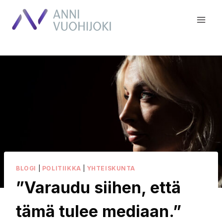
Siirry
sisältöön
BLOGI
|
POLITIIKKA
|
YHTEISKUNTA
”Varaudu siihen, että
tämä tulee mediaan.”