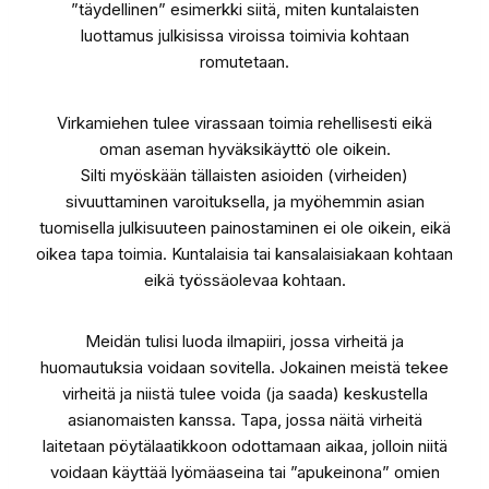
”täydellinen” esimerkki siitä, miten kuntalaisten
luottamus julkisissa viroissa toimivia kohtaan
romutetaan.
Virkamiehen tulee virassaan toimia rehellisesti eikä
oman aseman hyväksikäyttö ole oikein.
Silti myöskään tällaisten asioiden (virheiden)
sivuuttaminen varoituksella, ja myöhemmin asian
tuomisella julkisuuteen painostaminen ei ole oikein, eikä
oikea tapa toimia. Kuntalaisia tai kansalaisiakaan kohtaan
eikä työssäolevaa kohtaan.
Meidän tulisi luoda ilmapiiri, jossa virheitä ja
huomautuksia voidaan sovitella. Jokainen meistä tekee
virheitä ja niistä tulee voida (ja saada) keskustella
asianomaisten kanssa. Tapa, jossa näitä virheitä
laitetaan pöytälaatikkoon odottamaan aikaa, jolloin niitä
voidaan käyttää lyömäaseina tai ”apukeinona” omien