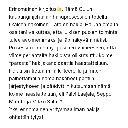
Erinomainen kirjoitus
. Tämä Oulun
kaupunginjohtajan hakuprosessi on todella
likaisen näköinen. Tätä en halua. Haluan omalta
osaltani vaikuttaa, että julkisen puolen toiminta
tulee avoimemmaksi ja läpinäkyvämmäksi.
Prosessi on edennyt jo siihen vaiheeseen, että
viime perjantaita hakijoista oli kutsuttu kolme
”parasta” hakijakandidaattia haastatteluun.
Haluaisin tietää millä kriteereillä ja miten
painottamalla nämä hakeneet pantiin
järjestykseen ja päädyttiin kutsumaan nämä
kolme haastatteluun, eli Päivi Laajala, Seppo
Määttä ja Mikko Salmi?
Yksi erinomainen yritysmaailman hakija
ohitettiin tylysti!