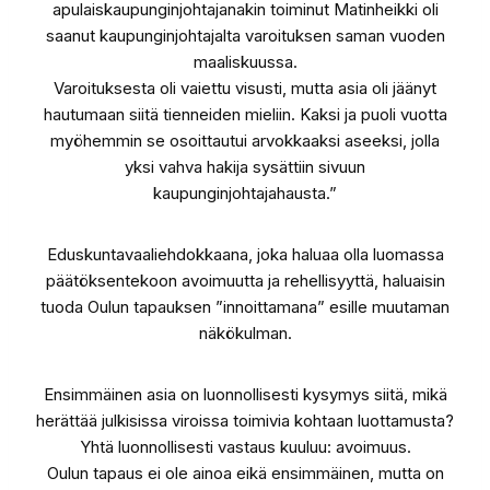
apulaiskaupunginjohtajanakin toiminut Matinheikki oli
saanut kaupunginjohtajalta varoituksen saman vuoden
maaliskuussa.
Varoituksesta oli vaiettu visusti, mutta asia oli jäänyt
hautumaan siitä tienneiden mieliin. Kaksi ja puoli vuotta
myöhemmin se osoittautui arvokkaaksi aseeksi, jolla
yksi vahva hakija sysättiin sivuun
kaupunginjohtajahausta.”
Eduskuntavaaliehdokkaana, joka haluaa olla luomassa
päätöksentekoon avoimuutta ja rehellisyyttä, haluaisin
tuoda Oulun tapauksen ”innoittamana” esille muutaman
näkökulman.
Ensimmäinen asia on luonnollisesti kysymys siitä, mikä
herättää julkisissa viroissa toimivia kohtaan luottamusta?
Yhtä luonnollisesti vastaus kuuluu: avoimuus.
Oulun tapaus ei ole ainoa eikä ensimmäinen, mutta on