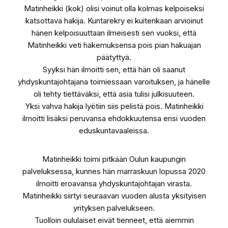
Matinheikki (kok) olisi voinut olla kolmas kelpoiseksi
katsottava hakija. Kuntarekry ei kuitenkaan arvioinut
hänen kelpoisuuttaan ilmeisesti sen vuoksi, että
Matinheikki veti hakemuksensa pois pian hakuajan
päätyttyä.
Syyksi hän ilmoitti sen, että hän oli saanut
yhdyskuntajohtajana toimiessaan varoituksen, ja hänelle
oli tehty tiettäväksi, että asia tulisi julkisuuteen.
Yksi vahva hakija lyötiin siis pelistä pois. Matinheikki
ilmoitti lisäksi peruvansa ehdokkuutensa ensi vuoden
eduskuntavaaleissa.
Matinheikki toimi pitkään Oulun kaupungin
palveluksessa, kunnes hän marraskuun lopussa 2020
ilmoitti eroavansa yhdyskuntajohtajan virasta.
Matinheikki siirtyi seuraavan vuoden alusta yksityisen
yrityksen palvelukseen.
Tuolloin oululaiset eivät tienneet, että aiemmin